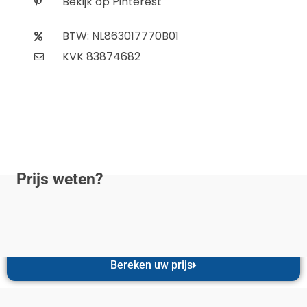
Bekijk op Pinterest
BTW: NL863017770B01
KVK 83874682
Prijs weten?
Bereken uw prijs