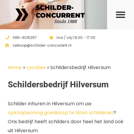
SCHILDER-
CONCURRENT
Offerte 
Sinds 1988
085-4015297
ma / vrij | 8:00 - 17:00
verkoop@schilder-concurrent.nl
Home
»
Locaties
»
Schildersbedrijf Hilversum
Schildersbedrijf Hilversum
Schilder inhuren in Hilversum om uw
opknapwoning goedkoop te laten schilderen
?
Ons bedrijf heeft schilders door heel het land ook
uit Hilversum.