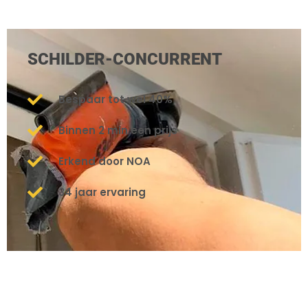
SCHILDER-CONCURRENT
Bespaar tot wel 40%
Binnen 2 min een prijs
Erkend door NOA
34 jaar ervaring