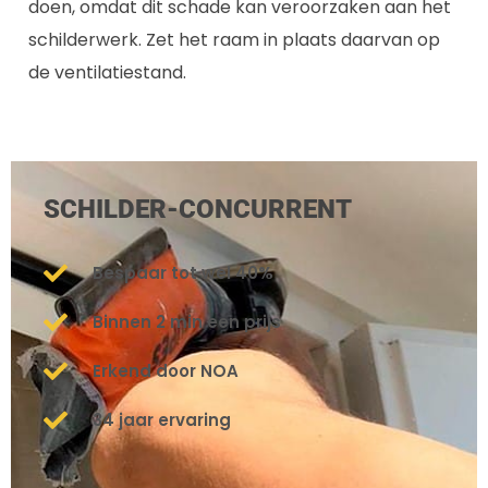
doen, omdat dit schade kan veroorzaken aan het
schilderwerk. Zet het raam in plaats daarvan op
de ventilatiestand.
SCHILDER-CONCURRENT
Bespaar tot wel 40%
Binnen 2 min een prijs
Erkend door NOA
34 jaar ervaring