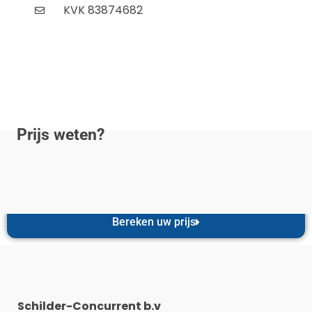
KVK 83874682
Prijs weten?
Bereken uw prijs
Schilder-Concurrent b.v