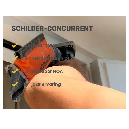
SCHILDER-CONCURRENT
Bespaar tot wel 40%
Binnen 2 min een prijs
Erkend door NOA
34 jaar ervaring