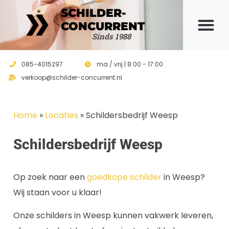
SCHILDER-
CONCURRENT
Offerte 
Sinds 1988
085-4015297
ma / vrij | 8:00 - 17:00
verkoop@schilder-concurrent.nl
Home
»
Locaties
»
Schildersbedrijf Weesp
Schildersbedrijf Weesp
Op zoek naar een
goedkope schilder
in Weesp?
Wij staan voor u klaar!
Onze schilders in Weesp kunnen vakwerk leveren,