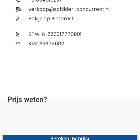
verkoop@schilder-concurrent.nl
Bekijk op Pinterest
BTW: NL863017770B01
KVK 83874682
Prijs weten?
Bereken uw prijs