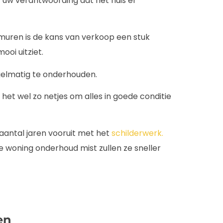
et uw verantwoording dat het huis er
muren is de kans van verkoop een stuk
ooi uitziet.
elmatig te onderhouden.
 het wel zo netjes om alles in goede conditie
aantal jaren vooruit met het
schilderwerk.
 woning onderhoud mist zullen ze sneller
en