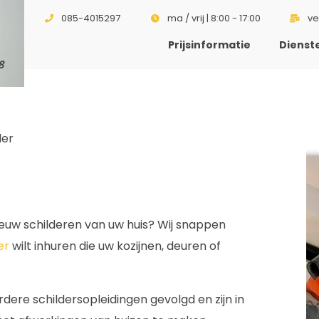
085-4015297
ma / vrij | 8:00 - 17:00
ve
Prijsinformatie
Dienst
8
der
ieuw schilderen van uw huis? Wij snappen
er
wilt inhuren die uw kozijnen, deuren of
dere schildersopleidingen gevolgd en zijn in