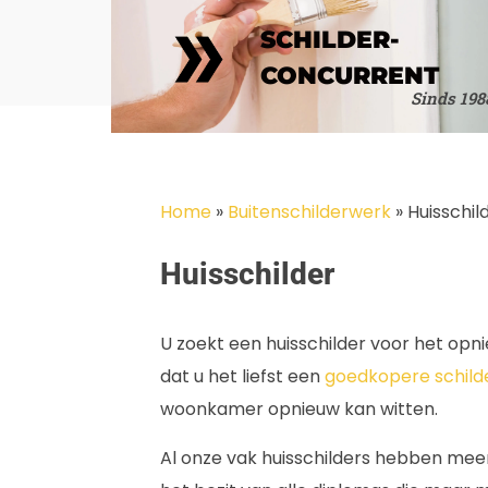
SCHILDER-
CONCURRENT
Sinds 198
Home
»
Buitenschilderwerk
»
Huisschil
Huisschilder
U zoekt een huisschilder voor het opn
dat u het liefst een
goedkopere schild
woonkamer opnieuw kan witten.
Al onze vak huisschilders hebben meer