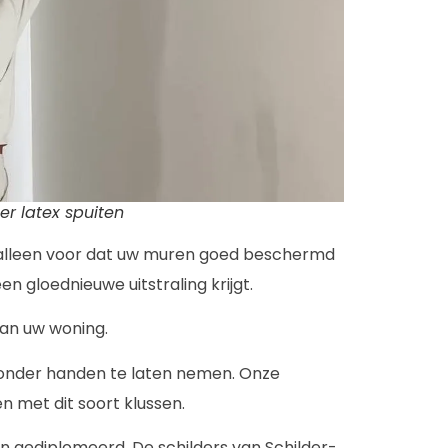
er latex spuiten
et alleen voor dat uw muren goed beschermd
een gloednieuwe uitstraling krijgt.
van uw woning.
g onder handen te laten nemen. Onze
n met dit soort klussen.
 én gediplomeerd. De schilders van Schilder-