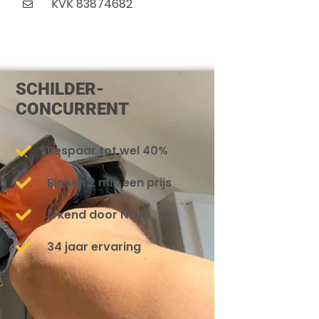
KVK 83874682
SCHILDER-
CONCURRENT
Bespaar tot wel 40%
Binnen 2 min een prijs
Erkend door NOA
34 jaar ervaring