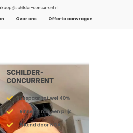
rkoop@schilder-concurrent.nl
en
Over ons
Offerte aanvragen
SCHILDER-
CONCURRENT
Bespaar tot wel 40%
Binnen 2 min een prijs
Erkend door NOA