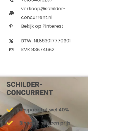
verkoop@schilder-
concurrent.nl
Bekijk op Pinterest
BTW: NL863017770B01
KVK 83874682
SCHILDER-
CONCURRENT
Bespaar tot wel 40%
Binnen 2 min een prijs