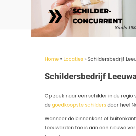
SCHILDER-
CONCURRENT
Sinds 198
Home
»
Locaties
»
Schildersbedrijf Le
Schildersbedrijf Leeuw
Op zoek naar een schilder in de regio
de
goedkoopste schilders
door heel N
Wanneer de binnenkant of buitenkant 
Leeuwarden toe is aan een nieuwe verfl