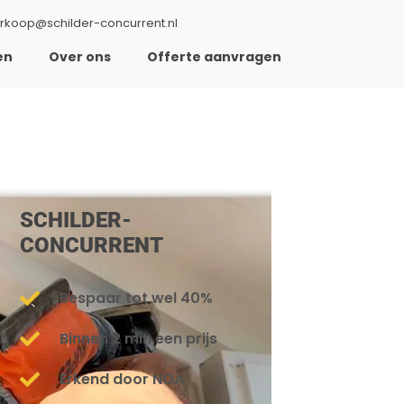
rkoop@schilder-concurrent.nl
en
Over ons
Offerte aanvragen
SCHILDER-
CONCURRENT
Bespaar tot wel 40%
Binnen 2 min een prijs
Erkend door NOA