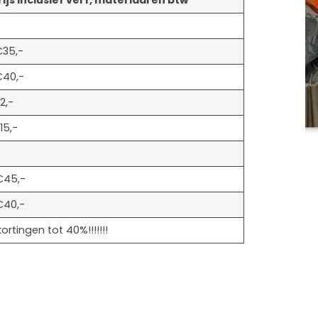
€35,-
€40,-
2,-
15,-
€45,-
€40,-
ortingen tot 40%!!!!!!!