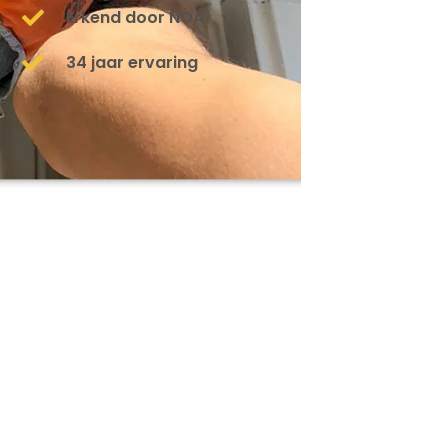
Erkend door NOA
34 jaar ervaring