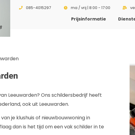
085-4015297
ma / vrij | 8:00 - 17:00
ve
Prijsinformatie
Dienst
8
euwarden
arden
 van Leeuwarden? Ons schildersbedrijf heeft
ederland, ook uit Leeuwarden.
van je klushuis of nieuwbouwwoning in
aag dan is het tijd om een vak schilder in te