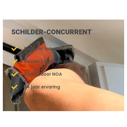
SCHILDER-CONCURRENT
Bespaar tot wel 40%
Binnen 2 min een prijs
Erkend door NOA
34 jaar ervaring