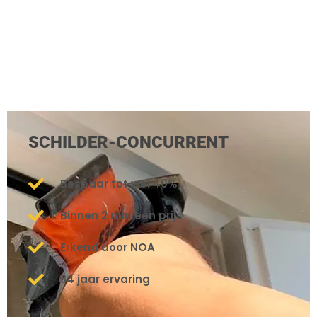
SCHILDER-CONCURRENT
Bespaar tot wel 40%
Binnen 2 min een prijs
Erkend door NOA
34 jaar ervaring