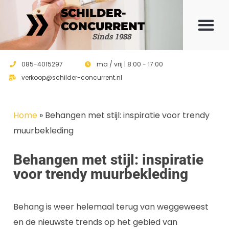
SCHILDER-
CONCURRENT
Offerte 
Sinds 1988
085-4015297
ma / vrij | 8:00 - 17:00
verkoop@schilder-concurrent.nl
Home
»
Behangen met stijl: inspiratie voor trendy
muurbekleding
Behangen met stijl: inspiratie
voor trendy muurbekleding
Behang is weer helemaal terug van weggeweest
en de nieuwste trends op het gebied van