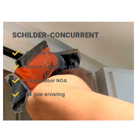
SCHILDER-CONCURRENT
Bespaar tot wel 40%
Binnen 2 min een prijs
Erkend door NOA
34 jaar ervaring